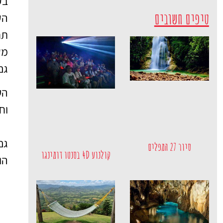
בק
טיפים חשובים
הק
תח
מק
גם
הע
וח
גם
סיור 27 המפלים
קולנוע 4D בסנטו דומינגו
הו