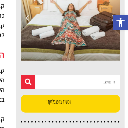
קב
כר
פתח סרגל נגישות
קב
לג
הי
קברט
מלונות
הע
הע
מציאת מלון
מומלץ?
בא
עכשיו ברפובליקה:
לחצו
פה!
קב