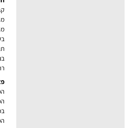
קב
מת
בק
תו
בנ
רח
פארק
הפאר
הפ
בפ