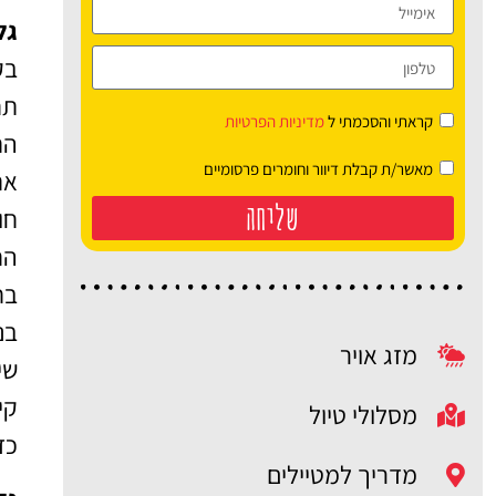
גלי
בק
תח
קראתי והסכמתי ל
מדיניות הפרטיות
הת
מאשר/ת קבלת דיוור וחומרים פרסומיים
את
שליחה
חו
הח
בח
בנ
מזג אויר
שי
קי
מסלולי טיול
כד
מדריך למטיילים