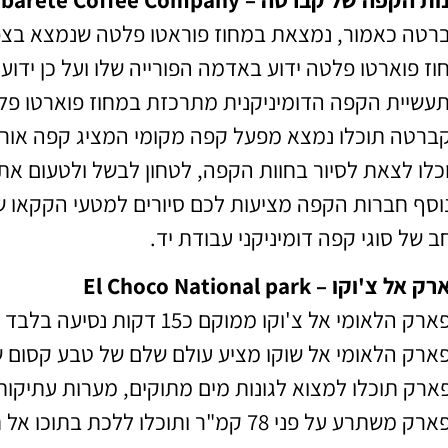
רטה כאמור, נמצאת במחוז פוראטו פלטה שנמצא בצפון
עשיית הקפה הדומיניקנית מתרכזת במחוז פוארטו פל
ברטה תוכלו נמצא מפעל קפה מקומי המציג קפה אורגנ
כלו לצאת לסיור בחוות הקפה, לטחון לבשל ולטעום א
וסף חברות הקפה מציעות לכם סיורים למטעי הקקאו של
ב של סוגי קפה דומיניקני עבודת יד.
 אל צ'וקו – El Choco National park
ק הלאומי אל צ'וקו ממוקם כ15 דקות נסיעה בלבד מלב העיירה קברטה.
ארק הלאומי אל שוקו מציע עולם שלם של טבע קסום 
ארק תוכלו למצוא לגונות מים מתוקים, מערות עתיקות, 
הפארק משתרע על פני 78 קמ"ר ותוכלו לל