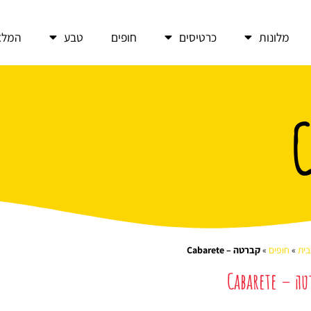
מלונות
כרטיסים
חופים
טבע
המלצ
ית
»
חופים
»
קברטה – Cabarete
– Cabarete