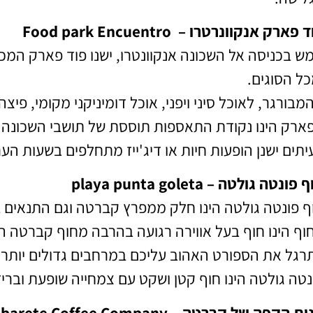
 פארק אנקוונרטרו – Food park Encuentro
ש בכניסה אל השכונה אנקוונטרו, ישנו פוד פארק המכי
כל הסוגים.
מבורגר, לאוכל סיני ויפני, אוכל דומיניקני מקומי, פי
ארק הינו נקודת התאספות תוססת של תושבי השכונה וע
יתים ישנן הופעות חיות או דיג'ייז מתחלפים בשעות הע
פונטה גולטה – playa punta goleta
ף פונטה גולטה הינו חלק ממפרץ קברטה וגם התנאים ב
וף הינו חוף בעל אווירה רגועה בהרבה מחוף קברטה המ
רגל את הספורט האהוב עליכם במרחבים גדולים יותר 
נטה גולטה הינו חוף קטן ושקט עם צמחייה שופעת ובריז
 הקפה של קברטה – Cabarete Coffee Company.