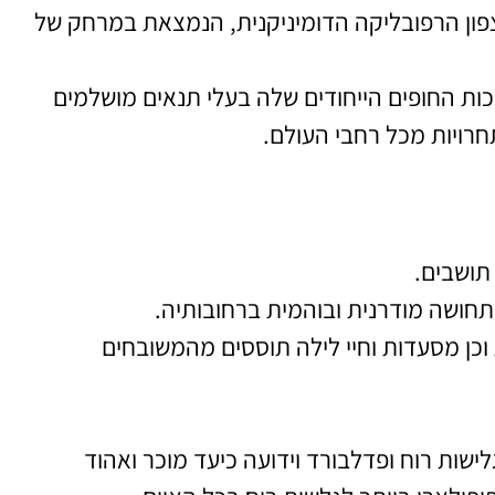
פון הרפובליקה הדומיניקנית, הנמצאת במרחק של
ות החופים הייחודים שלה בעלי תנאים מושלמים
חרויות מכל רחבי העולם.
יות
השכרת
תחושה מודרנית ובוהמית ברחובותיה.
רים
רכב
ת וכן מסעדות וחיי לילה תוססים מהמשובחים
ת השוות
השוואת מחירים
תר
לחצו
ישות רוח ופדלבורד וידועה כיעד מוכר ואהוד
פה!
פה!