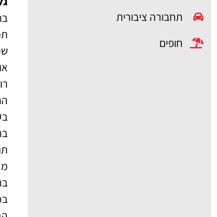
גלי
תחבורה ציבורית
תמ
חופים
שכ
או
רו
הח
בק
בח
תו
מה
בח
בכ
הג