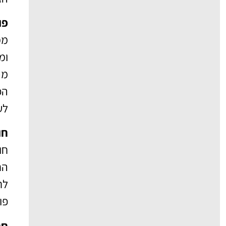
פוד
ממ
ומ
מה
הפ
לע
חוף 
חו
הח
לת
פו
חנות