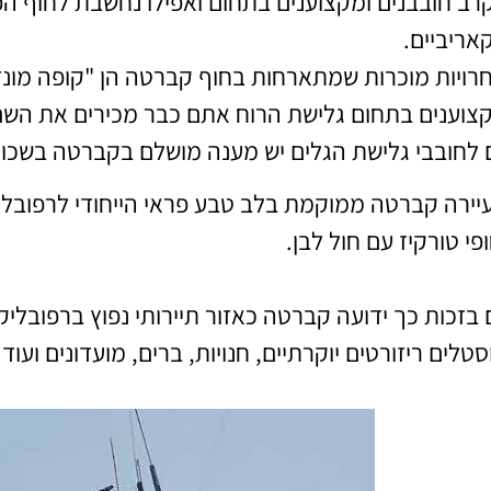
רב חובבנים ומקצוענים בתחום ואפילו נחשבת לחוף הפו
אריביים.
רויות מוכרות שמתארחות בחוף קברטה הן "קופה מונ
צוענים בתחום גלישת הרוח אתם כבר מכירים את השם
 לחובבי גלישת הגלים יש מענה מושלם בקברטה בשכונה הקסומ
יירה קברטה ממוקמת בלב טבע פראי הייחודי לרפובליק
ופי טורקיז עם חול לבן.
 בזכות כך ידועה קברטה כאזור תיירותי נפוץ ברפובליקה 
סטלים ריזורטים יוקרתיים, חנויות, ברים, מועדונים ועו