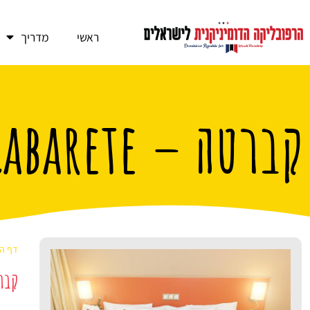
ראשי
מדריך
קברטה – Cabarete
דף הב
קברטה 