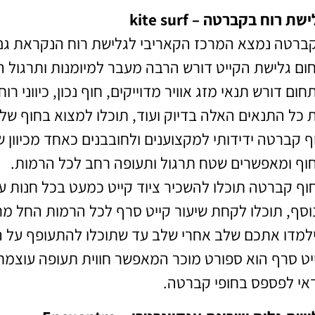
שת רוח בקברטה – kite surf
ברטה נמצא המרכז הקאריבי לגלישת רוח הנקראת גם גלישת קי
ום גלישת הקייט דורש הרבה מעבר למיומנות ותרגול ה
חום דורש תנאי מזג אוויר מדוייקים, חוף נכון, כיווני רוח 
 כל התנאים האלה בדיוק ועוד, תוכלו למצוא בחוף של
ף קברטה ידידותי למקצוענים ולחובבנים כאחד מכיוון ש
וף ומאפשרים שטח תרגול ותעופה רחב לכל הרמות.
וף קברטה תוכלו להשכיר ציוד קייט כמעט בכל חנות על
וסף, תוכלו לקחת שיעור קייט סרף לכל הרמות החל מר
למדו אתכם שלב אחרי שלב עד שתוכלו להתעופף על ה
יט סרף הוא ספורט מוכר המאפשר חווית תעופה עוצמת
אי לפספס בחופי קברטה.