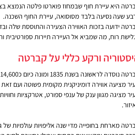
רטה היא עיירת חוף שבמחוז פוארטו פלטה הנמצא בצ
בע שעה נסיעה בלבד מסוסואה, עיירת החוף השכנה.
רטה ידועה בזכות האווירה הצעירה והתוססת שלה ובזכ
לישת רוח, מה שמביא אל העיירה תיירות ספורטיבית ות
סטוריה ורקע כללי על קברטה
ה נוסדה לראשונה בשנת 1835 ומונה כיום כ14,600 תושבים.
טיסות
אטרקצ
יר מציעה אווירה דומיניקנית מקומית פשוטה ועם זאת 
וסיו
יר מציגה מגוון ענק של ענפי ספורט, אטרקציות וחוויו
מציאת טיסה
זולה?
יזור.
הפעילויו
ביו
לחצו
פה!
רטה מארחת בחופייה מדי שנה אליפויות עולמיות של גל
לחצו 