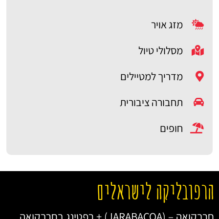
מזג אויר
מסלולי טיול
מדריך למטיילים
תחבורה ציבורית
חופים
הרפובליקה לישראלים
חרבקואה – (JARABACOA) + רפטינג בחרבקואה