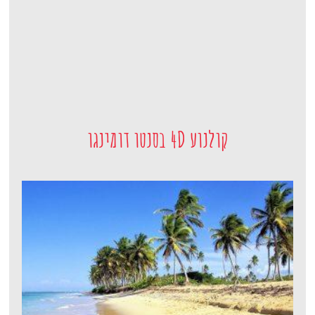
קולנוע 4D בסנטו דומינגו