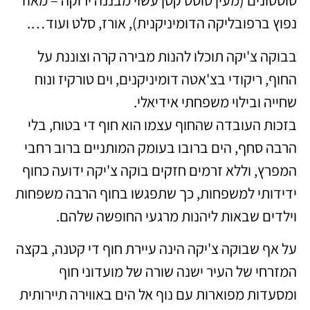
טוסטונים (מעין טוסט קטן עשוי מבננה ירוקה – מאוד
נפוץ ברפובליקה הדומיניקנית), אורז, סלט ועוד….
בבוקה צ'יקה תוכלו להנות מבירה קרה וצוננת על
החוף, ריקודי בצ'אטה דומיניקנים, וים טורקיז ונוח
שחייה ובילוי משפחתי אידיאלי.
בזכות העובדה שהחוף עצמו הוא חוף די בטוח, בלי
הרבה סחף
, הים ברובו בעומק המותניים ברוב רחבי
המפרץ, וללא זרמים חזקים
בוקה צ'יקה ידועה כחוף
ידידותי למשפחות, כך שתפגשו בחוף הרבה משפחות
וילדים שבאות ליהנות מרגעי החופשה שלהם.
על אף שבוקה צ'יקה הינה עיירת חוף די קטנה, בקצה
המזרחי של העיר ישנה שורה של מועדוני חוף
ומסעדות מפוארות עם נוף אל הים באווירה תיירותית