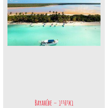
באיהייב – Bayahíbe