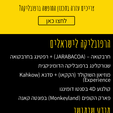
צריכים עזרה בתכנון החופשה ברפובליקה?
לחצו כאן
הרפובליקה לישראלים
חרבקואה – (JARABACOA) + רפטינג בחרבקואה
שנורקלינג ברפובליקה הדומיניקנית
מוזיאון השוקולד (הקקאו) + סדנא (Kahkow
Experience)
קולנוע 4D בסנטו דומינגו
פארק הקופים (Monkeyland) בפונטה קאנה
מידע שימושי