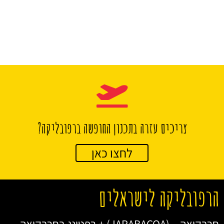
צריכים עזרה בתכנון החופשה ברפובליקה?
לחצו כאן
הרפובליקה לישראלים
חרבקואה – (JARABACOA) + רפטינג בחרבקואה