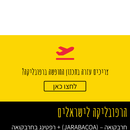
צריכים עזרה בתכנון החופשה ברפובליקה?
לחצו כאן
הרפובליקה לישראלים
חרבקואה – (JARABACOA) + רפטינג בחרבקואה