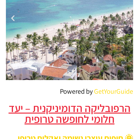
Powered by
GetYourGuide
Tropical Villas at Los
Corales Beach
הרפובליקה הדומיניקנית – יעד
חלומי לחופשה טרופית
🌞 חופים עוצרי נשימה ואקלים טרופי