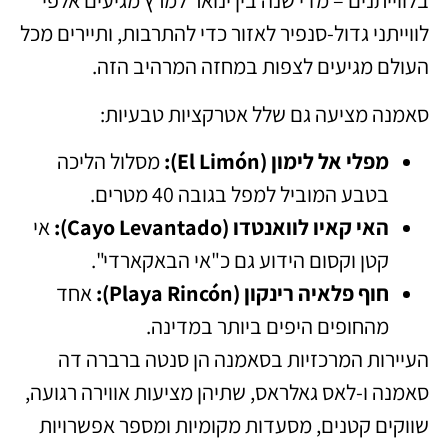
בלווייתנים – מדי שנה בין ינואר למרץ מגיעים אלפי
לווייתני גדול-סנפיר לאזור כדי להתרבות, ותיירים מכל
העולם מגיעים לצפות במחזה המרהיב הזה.
סאמנה מציעה גם שלל אטרקציות טבעיות:
מפלי אל לימון (El Limón):
מסלול הליכה
בטבע המוביל למפל בגובה 40 מטרים.
האי קאיו לוואנטדו (Cayo Levantado):
אי
קטן וקסום הידוע גם כ"אי הבאקארדי".
חוף פלאיה רינקון (Playa Rincón):
אחד
מהחופים היפים ביותר במדינה.
העיירות המרכזיות בסאמנה הן סנטה ברברה דה
סאמנה ו-לאס גאלראס, שתיהן מציעות אווירה רגועה,
שווקים קטנים, מסעדות מקומיות ומספר אפשרויות