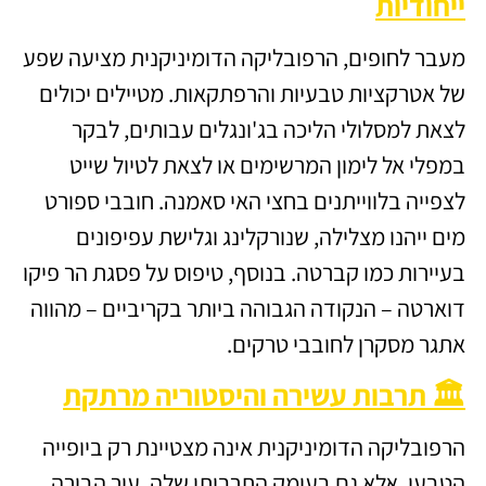
ייחודיות
מעבר לחופים, הרפובליקה הדומיניקנית מציעה שפע
של אטרקציות טבעיות והרפתקאות. מטיילים יכולים
לצאת למסלולי הליכה בג'ונגלים עבותים, לבקר
במפלי אל לימון המרשימים או לצאת לטיול שייט
לצפייה בלווייתנים בחצי האי סאמנה. חובבי ספורט
מים ייהנו מצלילה, שנורקלינג וגלישת עפיפונים
בעיירות כמו קברטה. בנוסף, טיפוס על פסגת הר פיקו
דוארטה – הנקודה הגבוהה ביותר בקריביים – מהווה
אתגר מסקרן לחובבי טרקים.
🏛️ תרבות עשירה והיסטוריה מרתקת
הרפובליקה הדומיניקנית אינה מצטיינת רק ביופייה
הטבעי, אלא גם בעומק התרבותי שלה. עיר הבירה