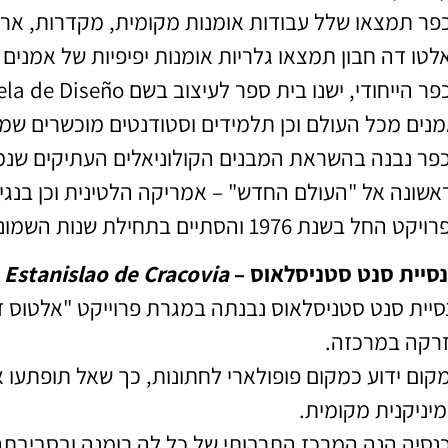
פר תמצאו שלל עבודות אומנות מקומית, מקדרות, אריגה
לטו דה חבון תמצאו גלריות אומנות יפיפיות של אמנים מ
פר הייחודי, ישנו בית ספר לעיצוב בשם
מנים מכל העולם וכן תלמידים וסטודנטים מוכשרים שמ
פר נבנה בהשראת המבנים הקולוניאלים העתיקים שנמ
אשונה אל "העולם החדש" – אמריקה הלטינית וכן בנגיעה
חל בשנת 1976 והסתיים בתחילת שנות השמונים ומאז מהווה אתר מרכזי לתיירות בלה רומאנה.
סיית סנט סטניסלאוס –
n Estanislao de Cracovia
סיית סנט סטניסלאוס נבנתה במגרת פרוייקט "אלטוס ד
רקה במרכזה.
קום ידוע כמקום פופולארי לחתונות, כך שאל תופתעו
מיניקנית מקומית.
נסיה הנה המרכז התרבותי של כל לה רומנה ובסביבת