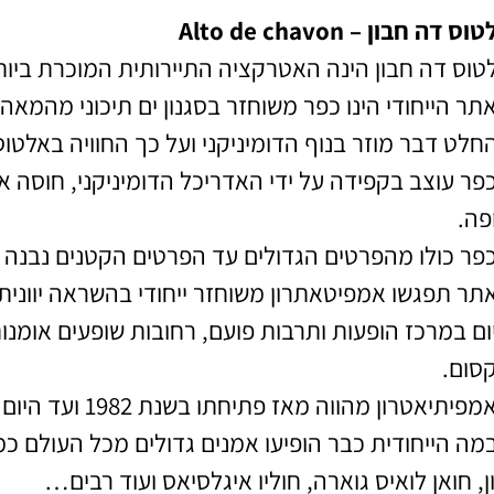
פה!
לחצו 
ס דה חבון – Alto de chavon
טוס דה חבון הינה האטרקציה התיירותית המוכרת ביות
תר הייחודי הינו כפר משוחזר בסגנון ים תיכוני מהמאה ה-6
חלט דבר מוזר בנוף הדומיניקני ועל כך החוויה באלטוס
פר עוצב בקפידה על ידי האדריכל הדומיניקני, חוסה א
פה.
פר כולו מהפרטים הגדולים עד הפרטים הקטנים נבנה וע
ום במרכז הופעות ותרבות פועם, רחובות שופעים אומנות
סום.
יתיאטרון מהווה מאז פתיחתו בשנת 1982 ועד היום בית להופעות מקומיות ובינלאומיות כאחד.
מה הייחודית כבר הופיעו אמנים גדולים מכל העולם כמ
ון, חואן לואיס גוארה, חוליו איגלסיאס ועוד רבים…