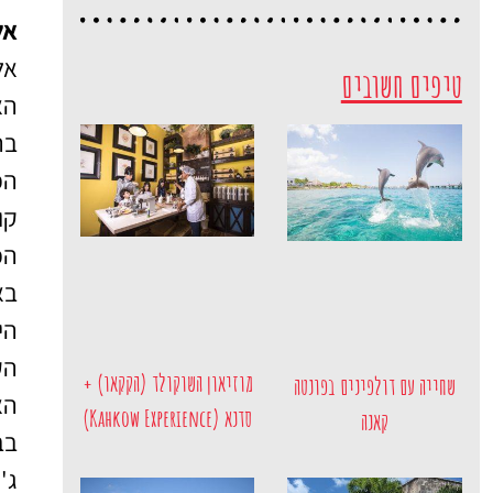
פה!
אלטו
אל
טיפים חשובים
הא
בה
הכ
קו
הכ
הי
הק
מוזיאון השוקולד (הקקאו) +
שחייה עם דולפינים בפונטה
האמפ
סדנא (Kahkow Experience)
קאנה
בב
ג'