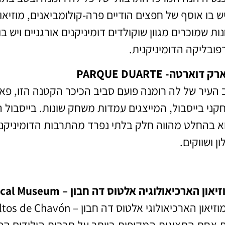
ש בו אוסף של חפצים הודיים פרה-קולומביאנים, מוזיאון
נות שמוכרים מגוון שוקולדים דומיניקנים אורגניים ויש
פובליקה הדומיניקנית.
ק דוארטה- PARQUE DUARTE
 העיר של לה רומנה פועם סביב הכיכר הקטנה הזו, פא
קני בייסבול, המייצגים עמדות משחק שונות. בייסבול ה
א בהחלט מהווה חלק בלתי נפרד מהתרבות הדומיניקני
ון ושווקים.
און הארכיאולוגיה אלטוס דה חבון – Altos de Chavón Archaeological Museum
 אחת התצוגות המקיפות ביותר על תרבות הילידים הפר