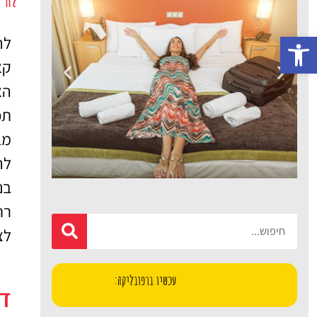
פתח סרגל נגישות
לה
קא
הא
תפ
מב
לה
בנ
רח
מלונות
לצ
מציאת מלון
מומלץ?
עכשיו ברפובליקה:
דב
לחצו