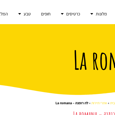
מלונות
כרטיסים
חופים
טבע
המלצ
ית
»
אתרי תיירות
»
לה רומנה – La romana
נה – La romana