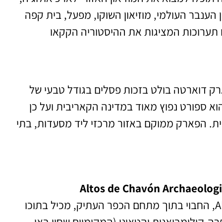
 הענבר העולמי, מוזיאון השוקו, מפעל, בית קפה
 בו תערוכות המציגות את ההיסטוריה הקקאו
רק דוארטה בולט בזכות פסלים בגודל טבעי של
וא ספורט נפוץ מאוד במדינה הקאריבית ועל כן
ת. הפארק ממוקם באזור מרכזי ליד מסעדות, בתי
המוזיאון הארכיאולוגי אלטוס דה חבון – Altos de Chavón, החבוי בתוך מתחם הכפר העתיק, מכיל בתוכו
ה-קולומביאנית והטאינו (המקומיים שחיו באי