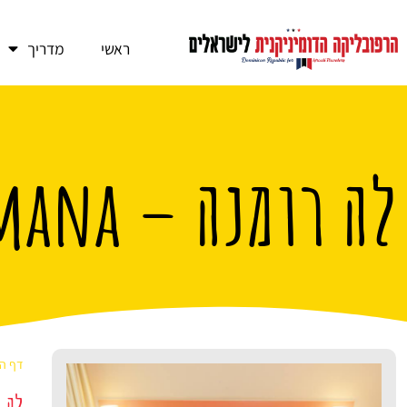
ראשי
מדריך
לה רומנה – La romana
דף הב
לה רומ