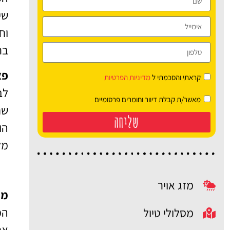
שי
וח
בר
פאר
קראתי והסכמתי ל
מדיניות הפרטיות
לב
מאשר/ת קבלת דיוור וחומרים פרסומיים
שח
שליחה
הו
מל
מזג אויר
מוזי
מסלולי טיול
את