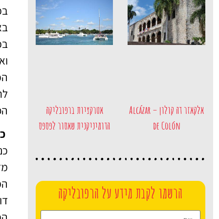
בכ
בא
בכ
וא
הכ
לר
אלקאזר דה קולון – Alcázar
אטרקציות ברפובליקה
הפרויקט ה
de Colón
הדומיניקנית שאסור לפספס
כנ
כנ
מז
המ
הרשמו לקבת מידע על הרפובליקה
דו
הכ