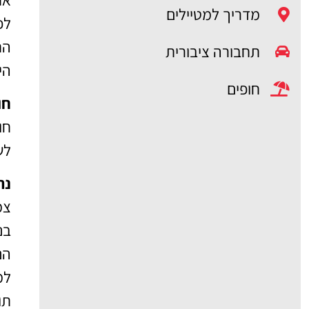
מדריך למטיילים
לפ
תחבורה ציבורית
הי
חופים
חוף 
חו
לש
נהר 
צמ
בנ
הנ
למ
תו