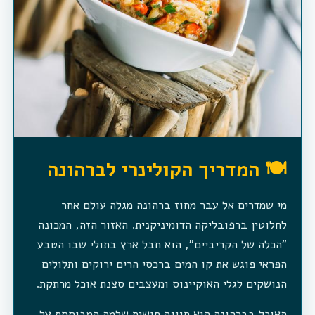
🍽️ המדריך הקולינרי לברהונה
מי שמדרים אל עבר מחוז ברהונה מגלה עולם אחר
לחלוטין ברפובליקה הדומיניקנית. האזור הזה, המכונה
"הכלה של הקריביים", הוא חבל ארץ בתולי שבו הטבע
הפראי פוגש את קו המים ברכסי הרים ירוקים ותלולים
הנושקים לגלי האוקיינוס ומעצבים סצנת אוכל מרתקת.
האוכל בברהונה הוא חגיגה חושית שלמה המבוססת על