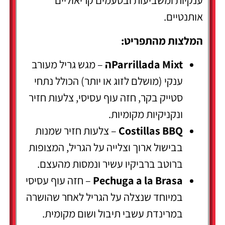
ענקיות ומשביעות ובטעמים קריאוליים
אותנטיים.
המלצות מהתפריט:
Parrillada Mixtה
– מגש גריל מעורב
ענקי (מושלם לזוג או יותר) הכולל נתחי
סטייק בקר, חזה עוף עסיסי, צלעות חזיר
ונקניקיות מקומיות.
Costillas BBQ
– צלעות חזיר שמנות
בבישול ארוך וצלייה על הגריל, המצופות
ברוטב ברביקיו עשיר ונמסות מהעצם.
Pechuga a la Brasa
– חזה עוף עסיסי
במיוחד שנצלה על הגריל לאחר שהושרה
במרינדת עשבי תיבול ושום מקומית.