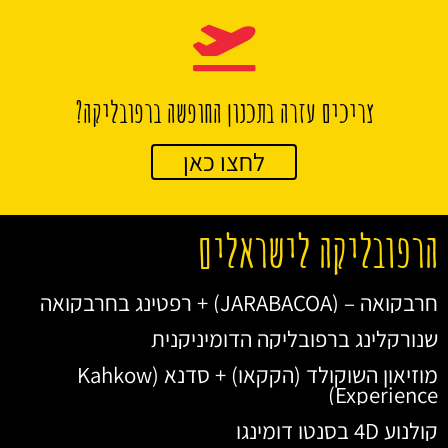
צריכים עזרה בתכנון החופשה ברפובליקה?
לחצו כאן
הרפובליקה לישראלים
חרבקואה – (JARABACOA) + רפטינג בחרבקואה
שנורקלינג ברפובליקה הדומיניקנית
מוזיאון השוקולד (הקקאו) + סדנא (Kahkow
Experience)
קולנוע 4D בסנטו דומינגו