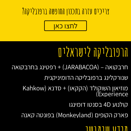
צריכים עזרה בתכנון החופשה ברפובליקה?
לחצו כאן
הרפובליקה לישראלים
חרבקואה – (JARABACOA) + רפטינג בחרבקואה
שנורקלינג ברפובליקה הדומיניקנית
מוזיאון השוקולד (הקקאו) + סדנא (Kahkow
Experience)
קולנוע 4D בסנטו דומינגו
פארק הקופים (Monkeyland) בפונטה קאנה
מידע שימושי