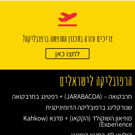
צריכים עזרה בתכנון החופשה ברפובליקה?
לחצו כאן
הרפובליקה לישראלים
חרבקואה – (JARABACOA) + רפטינג בחרבקואה
שנורקלינג ברפובליקה הדומיניקנית
מוזיאון השוקולד (הקקאו) + סדנא (Kahkow
Experience)
קולנוע 4D בסנטו דומינגו