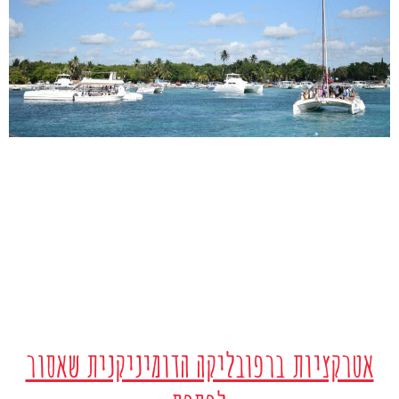
אטרקציות ברפובליקה הדומיניקנית שאסור