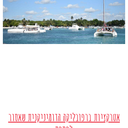
אטרקציות ברפובליקה הדומיניקנית שאסור