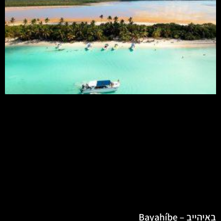
באיהייב – Bayahíbe