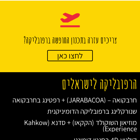
צריכים עזרה בתכנון החופשה ברפובליקה?
לחצו כאן
הרפובליקה לישראלים
חרבקואה – (JARABACOA) + רפטינג בחרבקואה
שנורקלינג ברפובליקה הדומיניקנית
מוזיאון השוקולד (הקקאו) + סדנא (Kahkow
Experience)
קולנוע 4D בסנטו דומינגו