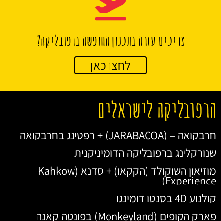
צריכים עזרה בתכנון החופשה ברפובליקה?
לחצו כאן
הרפובליקה לישראלים
חרבקואה – (JARABACOA) + רפטינג בחרבקואה
שנורקלינג ברפובליקה הדומיניקנית
מוזיאון השוקולד (הקקאו) + סדנא (Kahkow
Experience)
קולנוע 4D בסנטו דומינגו
פארק הקופים (Monkeyland) בפונטה קאנה