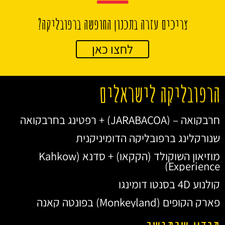
צריכים עזרה בתכנון החופשה ברפובליקה?
לחצו כאן
הרפובליקה לישראלים
חרבקואה – (JARABACOA) + רפטינג בחרבקואה
שנורקלינג ברפובליקה הדומיניקנית
מוזיאון השוקולד (הקקאו) + סדנא (Kahkow
Experience)
קולנוע 4D בסנטו דומינגו
פארק הקופים (Monkeyland) בפונטה קאנה