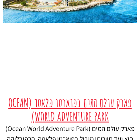
פארק עולם המים בפוארטו פלאטה (OCEAN
WORLD ADVENTURE PARK)
פארק עולם המים (Ocean World Adventure Park)
הוא יעד תיירותי מוביל בפוארטו פלאטה, הרפובליקה