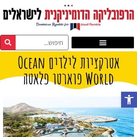
אטרקציות לילדים Ocean
World פוארטו פלאטה
פתח סרגל נגישות