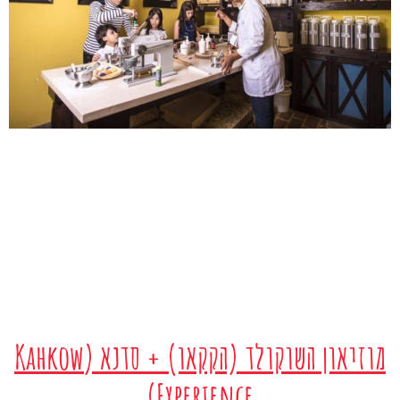
מוזיאון השוקולד (הקקאו) + סדנא (Kahkow
Experience)