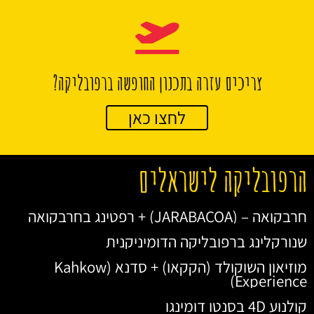
צריכים עזרה בתכנון החופשה ברפובליקה?
לחצו כאן
הרפובליקה לישראלים
חרבקואה – (JARABACOA) + רפטינג בחרבקואה
שנורקלינג ברפובליקה הדומיניקנית
מוזיאון השוקולד (הקקאו) + סדנא (Kahkow
Experience)
קולנוע 4D בסנטו דומינגו