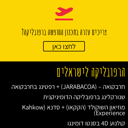
צריכים עזרה בתכנון החופשה ברפובליקה?
לחצו כאן
הרפובליקה לישראלים
חרבקואה – (JARABACOA) + רפטינג בחרבקואה
שנורקלינג ברפובליקה הדומיניקנית
מוזיאון השוקולד (הקקאו) + סדנא (Kahkow
Experience)
קולנוע 4D בסנטו דומינגו