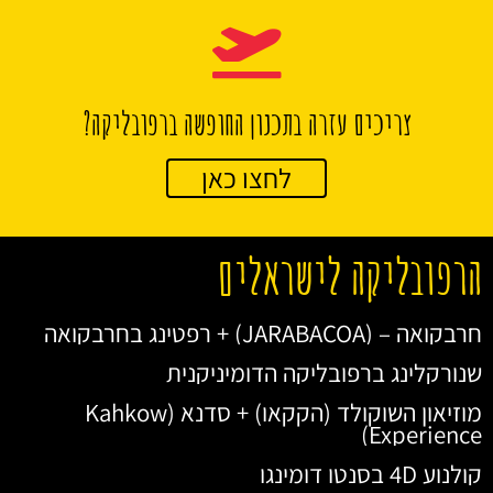
צריכים עזרה בתכנון החופשה ברפובליקה?
לחצו כאן
הרפובליקה לישראלים
חרבקואה – (JARABACOA) + רפטינג בחרבקואה
שנורקלינג ברפובליקה הדומיניקנית
מוזיאון השוקולד (הקקאו) + סדנא (Kahkow
Experience)
קולנוע 4D בסנטו דומינגו