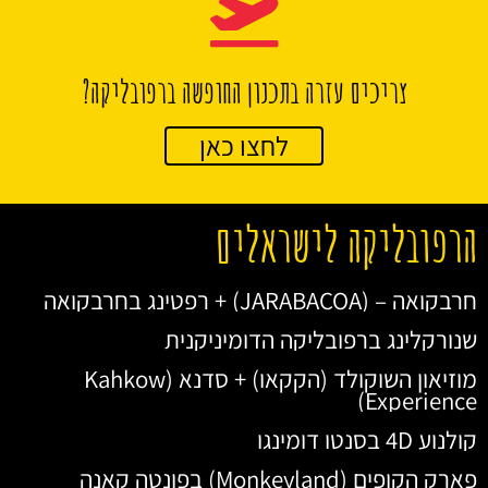
צריכים עזרה בתכנון החופשה ברפובליקה?
לחצו כאן
הרפובליקה לישראלים
חרבקואה – (JARABACOA) + רפטינג בחרבקואה
שנורקלינג ברפובליקה הדומיניקנית
מוזיאון השוקולד (הקקאו) + סדנא (Kahkow
Experience)
קולנוע 4D בסנטו דומינגו
פארק הקופים (Monkeyland) בפונטה קאנה