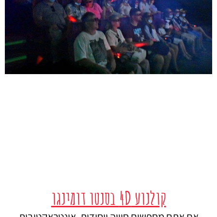
קולנוע 4D בסנטו דומינגו
אם אתם מחפשים חוויה ייחודית, אינטראקטיבית