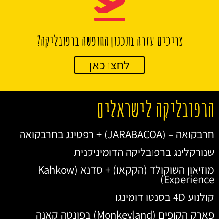
צריכים עזרה בתכנון החופשה ברפובליקה?
לחצו כאן
הרפובליקה לישראלים
חרבקואה – (JARABACOA) + רפטינג בחרבקואה
שנורקלינג ברפובליקה הדומיניקנית
מוזיאון השוקולד (הקקאו) + סדנא (Kahkow
Experience)
קולנוע 4D בסנטו דומינגו
פארק הקופים (Monkeyland) בפונטה קאנה