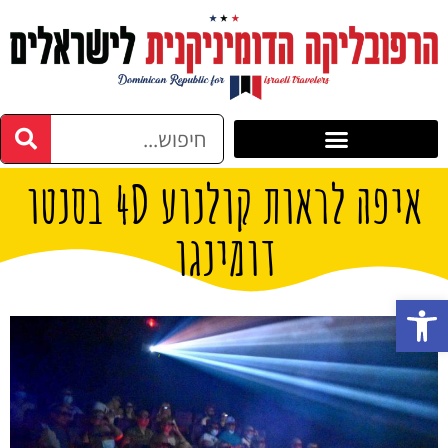
איפה לראות קולנוע 4D בסנטו
דומינגו
פתח סרגל נגישות