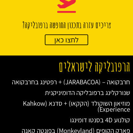
צריכים עזרה בתכנון החופשה ברפובליקה?
לחצו כאן
הרפובליקה לישראלים
חרבקואה – (JARABACOA) + רפטינג בחרבקואה
שנורקלינג ברפובליקה הדומיניקנית
מוזיאון השוקולד (הקקאו) + סדנא (Kahkow
Experience)
קולנוע 4D בסנטו דומינגו
פארק הקופים (Monkeyland) בפונטה קאנה