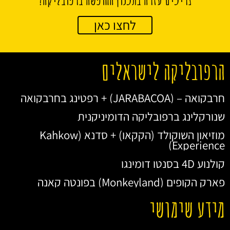
לחצו כאן
הרפובליקה לישראלים
חרבקואה – (JARABACOA) + רפטינג בחרבקואה
שנורקלינג ברפובליקה הדומיניקנית
מוזיאון השוקולד (הקקאו) + סדנא (Kahkow
Experience)
קולנוע 4D בסנטו דומינגו
פארק הקופים (Monkeyland) בפונטה קאנה
מידע שימושי