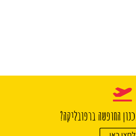
נון החופשה ברפובליקה?
לחצו כאן