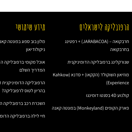
הרפובליקה לישראלים
מידע שימושי
חרבקואה – (JARABACOA) + רפטינג
מלון בוב ספוג בפונטה קאנ
בחרבקואה
ניקולודיאון
שנורקלינג ברפובליקה הדומיניקנית
אוכל מקומי ברפובליקה הד
המדריך השלם
מוזיאון השוקולד (הקקאו) + סדנא (Kahkow
Experience)
הרפובליקה הדומיניקנית ז
בהריון לטוס לרפובליקה?
קולנוע 4D בסנטו דומינגו
השכרת רכב ברפובליקה הד
פארק הקופים (Monkeyland) בפונטה קאנה
חיי לילה ברפובליקה הדומי