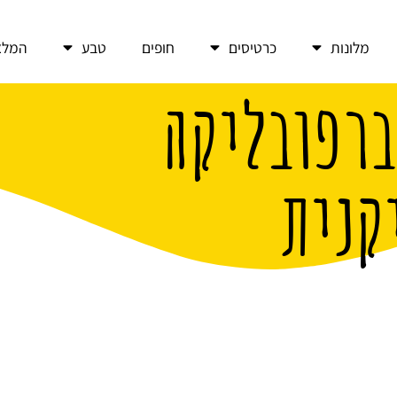
מלונות
כרטיסים
חופים
טבע
המלצ
ברפובליקה
קנית