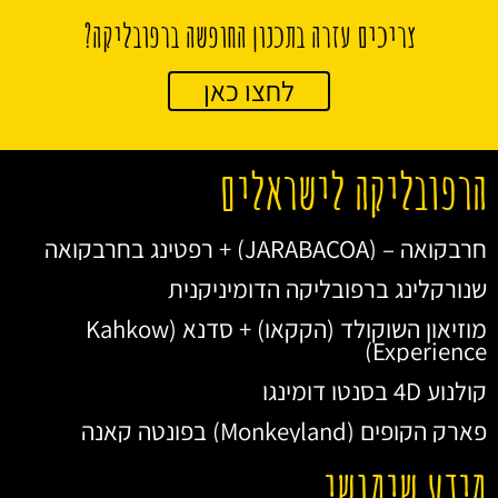
צריכים עזרה בתכנון החופשה ברפובליקה?
לחצו כאן
הרפובליקה לישראלים
חרבקואה – (JARABACOA) + רפטינג בחרבקואה
שנורקלינג ברפובליקה הדומיניקנית
מוזיאון השוקולד (הקקאו) + סדנא (Kahkow
Experience)
קולנוע 4D בסנטו דומינגו
פארק הקופים (Monkeyland) בפונטה קאנה
מידע שימושי