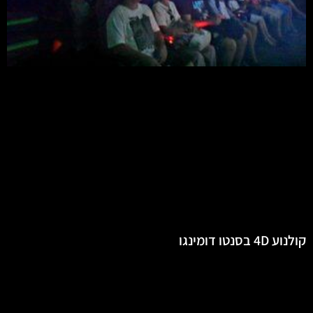
קולנוע 4D בסנטו דומינגו