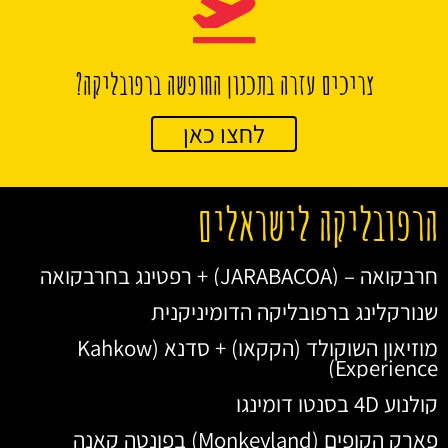
צריכים עזרה בתכנון החופשה ברפובליקה?
לחצו כאן
הרפובליקה לישראלים
חרבקואה – (JARABACOA) + רפטינג בחרבקואה
שנורקלינג ברפובליקה הדומיניקנית
מוזיאון השוקולד (הקקאו) + סדנא (Kahkow
Experience)
קולנוע 4D בסנטו דומינגו
פארק הקופים (Monkeyland) בפונטה קאנה