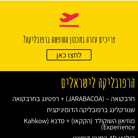
צריכים עזרה בתכנון החופשה ברפובליקה?
לחצו כאן
הרפובליקה לישראלים
חרבקואה – (JARABACOA) + רפטינג בחרבקואה
שנורקלינג ברפובליקה הדומיניקנית
מוזיאון השוקולד (הקקאו) + סדנא (Kahkow
Experience)
קולנוע 4D בסנטו דומינגו