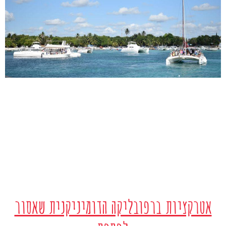
אטרקציות ברפובליקה הדומיניקנית שאסור