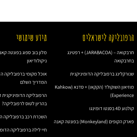
הרפובליקה לישראלים
מידע שימושי
חרבקואה – (JARABACOA) + רפטינג
מלון בוב ספוג בפונטה קאנ
בחרבקואה
ניקולודיאון
שנורקלינג ברפובליקה הדומיניקנית
אוכל מקומי ברפובליקה הד
המדריך השלם
מוזיאון השוקולד (הקקאו) + סדנא (Kahkow
Experience)
הרפובליקה הדומיניקנית ז
בהריון לטוס לרפובליקה?
קולנוע 4D בסנטו דומינגו
השכרת רכב ברפובליקה הד
פארק הקופים (Monkeyland) בפונטה קאנה
חיי לילה ברפובליקה הדומי