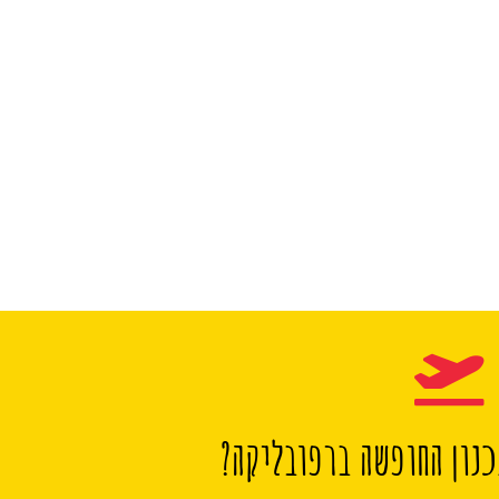
נון החופשה ברפובליקה?