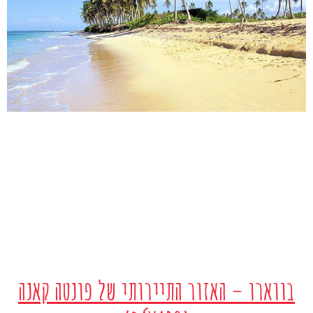
בווארו – האזור התיירותי של פונטה קאנה