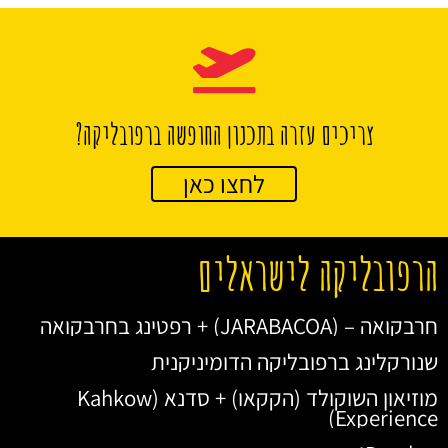
צריכים עזרה בתכנון החופשה ברפובליקה?
לחצו כאן
הרפובליקה לישראלים
חרבקואה – (JARABACOA) + רפטינג בחרבקואה
שנורקלינג ברפובליקה הדומיניקנית
מוזיאון השוקולד (הקקאו) + סדנא (Kahkow
Experience)