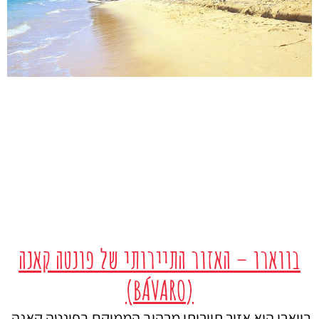
בווארו – האזור התיירותי של פונטה קאנה
(BÁVARO)
בווארו הוא אזור תיירותי מרהיב הממוקם בפונטה קאנה,