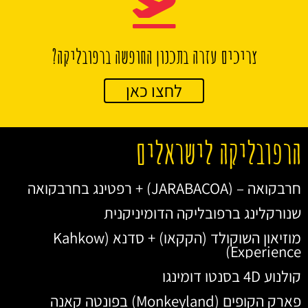
צריכים עזרה בתכנון החופשה ברפובליקה?
לחצו כאן
הרפובליקה לישראלים
חרבקואה – (JARABACOA) + רפטינג בחרבקואה
שנורקלינג ברפובליקה הדומיניקנית
מוזיאון השוקולד (הקקאו) + סדנא (Kahkow
Experience)
קולנוע 4D בסנטו דומינגו
פארק הקופים (Monkeyland) בפונטה קאנה