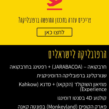
צריכים עזרה בתכנון החופשה ברפובליקה?
לחצו כאן
הרפובליקה לישראלים
חרבקואה – (JARABACOA) + רפטינג בחרבקואה
שנורקלינג ברפובליקה הדומיניקנית
מוזיאון השוקולד (הקקאו) + סדנא (Kahkow
Experience)
קולנוע 4D בסנטו דומינגו
פארק הקופים (Monkeyland) בפונטה קאנה