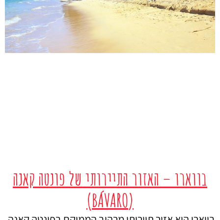
בווארו – האזור התיירותי של פונטה קאנה
(BÁVARO)
בווארו הוא אזור תיירותי מרהיב הממוקם בפונטה קאנה,