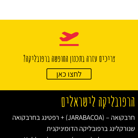
צריכים עזרה בתכנון החופשה ברפובליקה?
לחצו כאן
הרפובליקה לישראלים
חרבקואה – (JARABACOA) + רפטינג בחרבקואה
שנורקלינג ברפובליקה הדומיניקנית