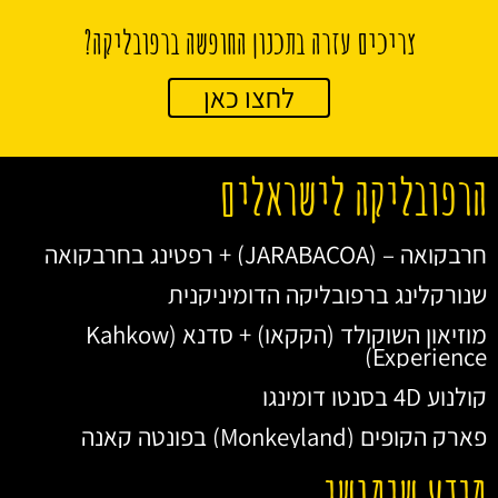
צריכים עזרה בתכנון החופשה ברפובליקה?
לחצו כאן
הרפובליקה לישראלים
חרבקואה – (JARABACOA) + רפטינג בחרבקואה
שנורקלינג ברפובליקה הדומיניקנית
מוזיאון השוקולד (הקקאו) + סדנא (Kahkow
Experience)
קולנוע 4D בסנטו דומינגו
פארק הקופים (Monkeyland) בפונטה קאנה
מידע שימושי