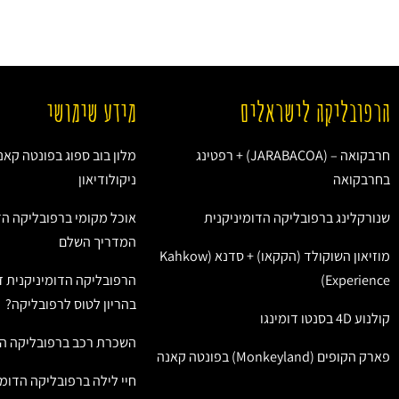
הרפובליקה לישראלים
מידע שימושי
חרבקואה – (JARABACOA) + רפטינג
מלון בוב ספוג בפונטה קאנ
בחרבקואה
ניקולודיאון
שנורקלינג ברפובליקה הדומיניקנית
אוכל מקומי ברפובליקה הד
המדריך השלם
מוזיאון השוקולד (הקקאו) + סדנא (Kahkow
Experience)
הרפובליקה הדומיניקנית ז
בהריון לטוס לרפובליקה?
קולנוע 4D בסנטו דומינגו
השכרת רכב ברפובליקה הד
פארק הקופים (Monkeyland) בפונטה קאנה
חיי לילה ברפובליקה הדומי