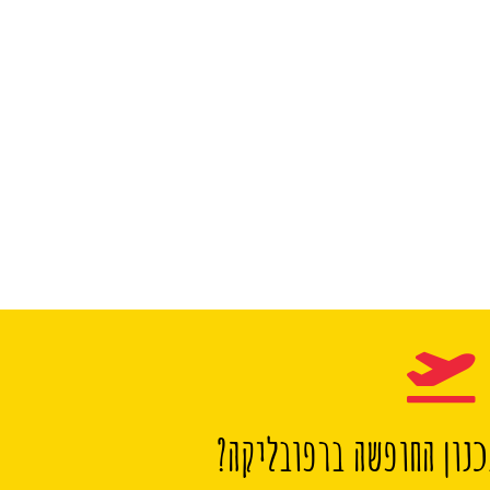
נון החופשה ברפובליקה?