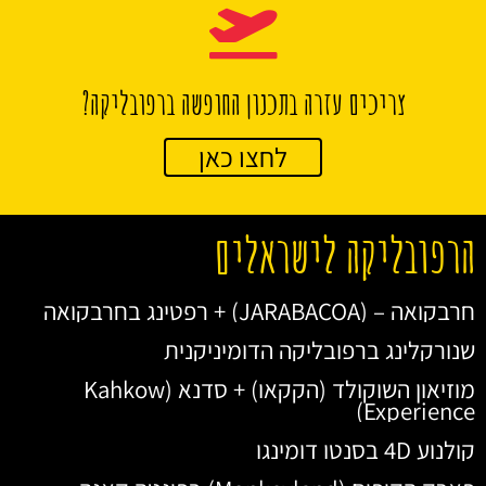
צריכים עזרה בתכנון החופשה ברפובליקה?
לחצו כאן
הרפובליקה לישראלים
חרבקואה – (JARABACOA) + רפטינג בחרבקואה
שנורקלינג ברפובליקה הדומיניקנית
מוזיאון השוקולד (הקקאו) + סדנא (Kahkow
Experience)
קולנוע 4D בסנטו דומינגו