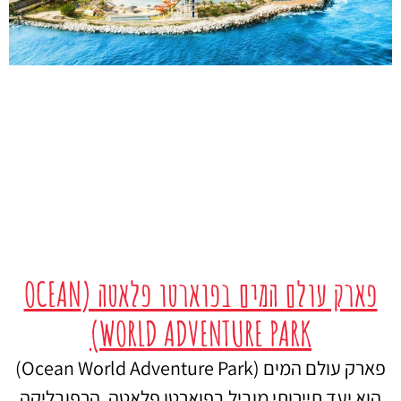
פארק עולם המים בפוארטו פלאטה (OCEAN
WORLD ADVENTURE PARK)
פארק עולם המים (Ocean World Adventure Park)
הוא יעד תיירותי מוביל בפוארטו פלאטה, הרפובליקה