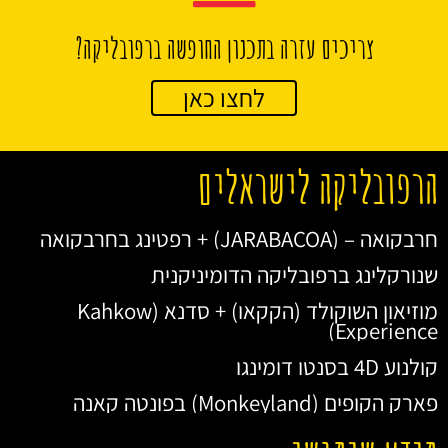
צריכים עזרה בתכנון החופשה ברפובליקה?
לחצו כאן
הרפובליקה לישראלים
חרבקואה – (JARABACOA) + רפטינג בחרבקואה
שנורקלינג ברפובליקה הדומיניקנית
מוזיאון השוקולד (הקקאו) + סדנא (Kahkow
Experience)
קולנוע 4D בסנטו דומינגו
פארק הקופים (Monkeyland) בפונטה קאנה