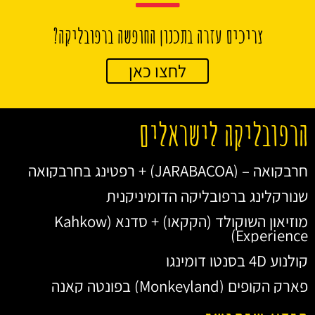
צריכים עזרה בתכנון החופשה ברפובליקה?
לחצו כאן
הרפובליקה לישראלים
חרבקואה – (JARABACOA) + רפטינג בחרבקואה
שנורקלינג ברפובליקה הדומיניקנית
מוזיאון השוקולד (הקקאו) + סדנא (Kahkow
Experience)
קולנוע 4D בסנטו דומינגו
פארק הקופים (Monkeyland) בפונטה קאנה