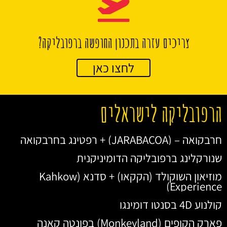
צריכים עזרה בתכנון החופשה ברפובליקה?
לחצו כאן
הרפובליקה לישראלים
חרבקואה – (JARABACOA) + רפטינג בחרבקואה
שנורקלינג ברפובליקה הדומיניקנית
מוזיאון השוקולד (הקקאו) + סדנא (Kahkow
Experience)
קולנוע 4D בסנטו דומינגו
פארק הקופים (Monkeyland) בפונטה קאנה