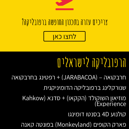
צריכים עזרה בתכנון החופשה ברפובליקה?
לחצו כאן
הרפובליקה לישראלים
חרבקואה – (JARABACOA) + רפטינג בחרבקואה
שנורקלינג ברפובליקה הדומיניקנית
מוזיאון השוקולד (הקקאו) + סדנא (Kahkow
Experience)
קולנוע 4D בסנטו דומינגו
פארק הקופים (Monkeyland) בפונטה קאנה