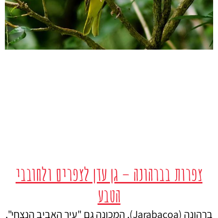
צפרות בברהונה – גן עדן לצפרים ולחובבי
הטבע
ברהונה (Jarabacoa), המכונה גם "עיר האביב הנצחי",