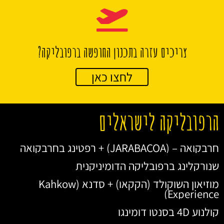
צריכים עזרה בתכנון החופשה ברפובליקה?
לחצו כאן
הרפובליקה לישראלים
חרבקואה – (JARABACOA) + רפטינג בחרבקואה
שנורקלינג ברפובליקה הדומיניקנית
מוזיאון השוקולד (הקקאו) + סדנא (Kahkow
Experience)
קולנוע 4D בסנטו דומינגו