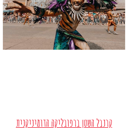
קרנבל השטן ברפובליקה הדומיניקנית