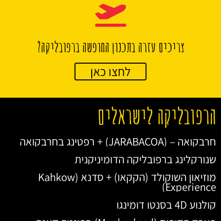
צריכים עזרה בתכנון החופשה ברפובליקה?
לחצו כאן
הרפובליקה לישראלים
חרבקואה – (JARABACOA) + רפטינג בחרבקואה
שנורקלינג ברפובליקה הדומיניקנית
מוזיאון השוקולד (הקקאו) + סדנא (Kahkow
Experience)
קולנוע 4D בסנטו דומינגו