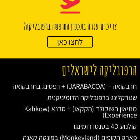
צריכים עזרה בתכנון החופשה ברפובליקה?
לחצו כאן
הרפובליקה לישראלים
חרבקואה – (JARABACOA) + רפטינג בחרבקואה
שנורקלינג ברפובליקה הדומיניקנית
מוזיאון השוקולד (הקקאו) + סדנא (Kahkow
Experience)
קולנוע 4D בסנטו דומינגו
פארק הקופים (Monkeyland) בפונטה קאנה