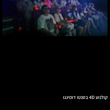
קולנוע 4D בסנטו דומינגו