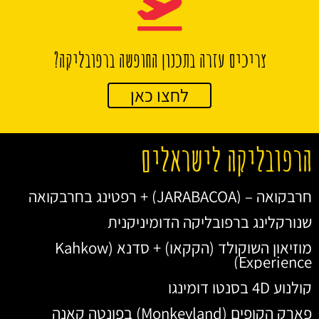
צריכים עזרה בתכנון החופשה ברפובליקה?
לחצו כאן
הרפובליקה לישראלים
חרבקואה – (JARABACOA) + רפטינג בחרבקואה
שנורקלינג ברפובליקה הדומיניקנית
מוזיאון השוקולד (הקקאו) + סדנא (Kahkow
Experience)
קולנוע 4D בסנטו דומינגו
פארק הקופים (Monkeyland) בפונטה קאנה