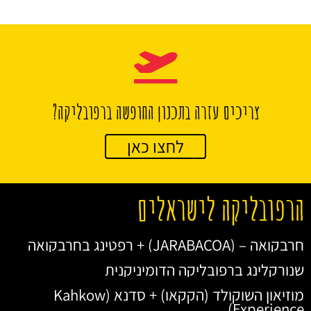
צריכים עזרה בתכנון החופשה ברפובליקה?
לחצו כאן
הרפובליקה לישראלים
חרבקואה – (JARABACOA) + רפטינג בחרבקואה
שנורקלינג ברפובליקה הדומיניקנית
מוזיאון השוקולד (הקקאו) + סדנא (Kahkow
Experience)