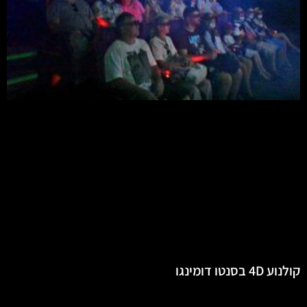
קולנוע 4D בסנטו דומינגו