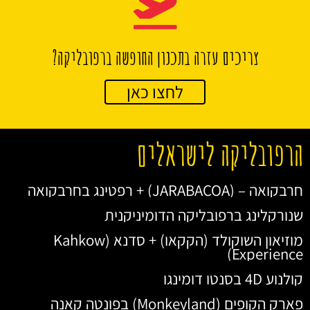
צריכים עזרה בתכנון החופשה ברפובליקה?
לחצו כאן
הרפובליקה לישראלים
חרבקואה – (JARABACOA) + רפטינג בחרבקואה
שנורקלינג ברפובליקה הדומיניקנית
מוזיאון השוקולד (הקקאו) + סדנא (Kahkow
Experience)
קולנוע 4D בסנטו דומינגו
פארק הקופים (Monkeyland) בפונטה קאנה