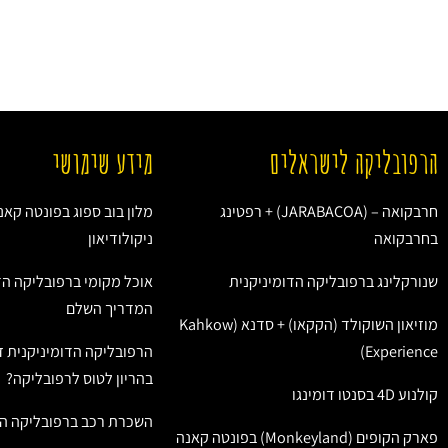
הרפובליקה לישראלים
מידע שימושי
חרבקואה – (JARABACOA) + רפטינג
מלון בוב ספוג בפונטה קאנ
בחרבקואה
ניקולודיאון
שנורקלינג ברפובליקה הדומיניקנית
אוכל מקומי ברפובליקה הד
המדריך השלם
מוזיאון השוקולד (הקקאו) + סדנא (Kahkow
Experience)
הרפובליקה הדומיניקנית ז
בהריון לטוס לרפובליקה?
קולנוע 4D בסנטו דומינגו
השכרת רכב ברפובליקה הד
פארק הקופים (Monkeyland) בפונטה קאנה