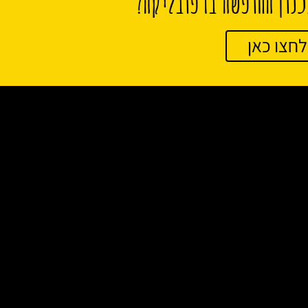
נון החופשה ברפובליקה?
לחצו כאן