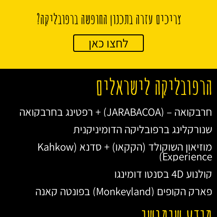
צריכים עזרה בתכנון החופשה ברפובליקה?
לחצו כאן
הרפובליקה לישראלים
חרבקואה – (JARABACOA) + רפטינג בחרבקואה
שנורקלינג ברפובליקה הדומיניקנית
מוזיאון השוקולד (הקקאו) + סדנא (Kahkow
Experience)
קולנוע 4D בסנטו דומינגו
פארק הקופים (Monkeyland) בפונטה קאנה
מידע שימושי