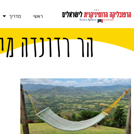
ראשי
מדריך
הר רדונדה מי