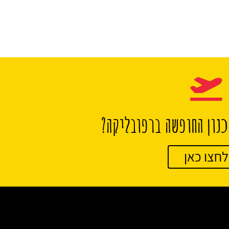
נון החופשה ברפובליקה?
לחצו כאן