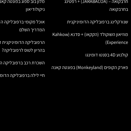
חרבקואה – (JARABACOA) + רפטינג
מלון בוב ספוג בפונטה קאנ
בחרבקואה
ניקולודיאון
שנורקלינג ברפובליקה הדומיניקנית
אוכל מקומי ברפובליקה הד
המדריך השלם
מוזיאון השוקולד (הקקאו) + סדנא (Kahkow
Experience)
הרפובליקה הדומיניקנית ז
בהריון לטוס לרפובליקה?
קולנוע 4D בסנטו דומינגו
השכרת רכב ברפובליקה הד
פארק הקופים (Monkeyland) בפונטה קאנה
חיי לילה ברפובליקה הדומי