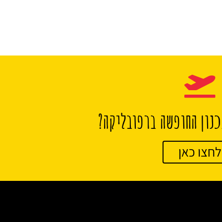
נון החופשה ברפובליקה?
לחצו כאן