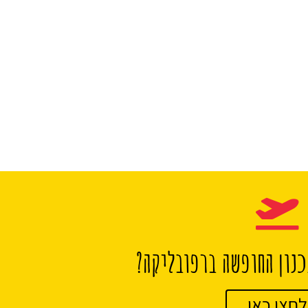
נון החופשה ברפובליקה?
לחצו כאן