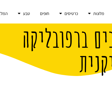
מלונות
כרטיסים
חופים
טבע
המלצ
ים ברפובליקה
קנית