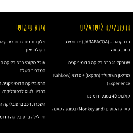
הרפובליקה לישראלים
מידע שימושי
חרבקואה – (JARABACOA) + רפטינג
מלון בוב ספוג בפונטה קאנ
בחרבקואה
ניקולודיאון
שנורקלינג ברפובליקה הדומיניקנית
אוכל מקומי ברפובליקה הד
המדריך השלם
מוזיאון השוקולד (הקקאו) + סדנא (Kahkow
Experience)
הרפובליקה הדומיניקנית ז
בהריון לטוס לרפובליקה?
קולנוע 4D בסנטו דומינגו
השכרת רכב ברפובליקה הד
פארק הקופים (Monkeyland) בפונטה קאנה
חיי לילה ברפובליקה הדומי