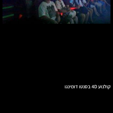
קולנוע 4D בסנטו דומינגו