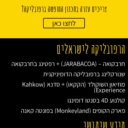
צריכים עזרה בתכנון החופשה ברפובליקה?
לחצו כאן
הרפובליקה לישראלים
חרבקואה – (JARABACOA) + רפטינג בחרבקואה
שנורקלינג ברפובליקה הדומיניקנית
מוזיאון השוקולד (הקקאו) + סדנא (Kahkow
Experience)
קולנוע 4D בסנטו דומינגו
פארק הקופים (Monkeyland) בפונטה קאנה
מידע שימושי